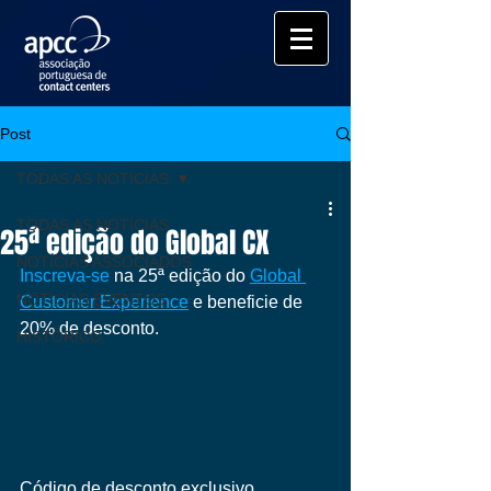
Post
TODAS AS NOTÍCIAS
TODAS AS NOTÍCIAS
25ª edição do Global CX
NOTÍCIAS ASSOCIADOS
Inscreva-se
 na 25ª edição do 
Global 
NOTÍCIAS EVENTOS
Customer Experience
e beneficie de 
20% de desconto.
HISTÓRICO
Código de desconto exclusivo 