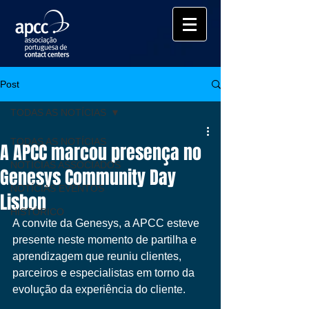
Post
TODAS AS NOTÍCIAS
TODAS AS NOTÍCIAS
A APCC marcou presença no
NOTÍCIAS ASSOCIADOS
Genesys Community Day
NOTÍCIAS EVENTOS
Lisbon
HISTÓRICO
A convite da Genesys, a APCC esteve 
presente neste momento de partilha e 
aprendizagem que reuniu clientes, 
parceiros e especialistas em torno da 
evolução da experiência do cliente.