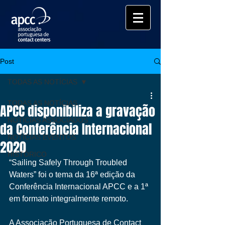
Post
TODAS AS NOTÍCIAS
TODAS AS NOTÍCIAS
APCC disponibiliza a gravação
NOTÍCIAS ASSOCIADOS
da Conferência Internacional
NOTÍCIAS EVENTOS
2020
HISTÓRICO
“Sailing Safely Through Troubled 
Waters” foi o tema da 16ª edição da 
Conferência Internacional APCC e a 1ª 
em formato integralmente remoto. 
A Associação Portuguesa de Contact 