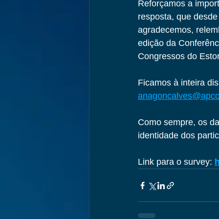
Reforçamos a import
resposta, que desde 
agradecemos, relemb
edição da Conferênci
Congressos do Estori
Ficamos à inteira di
anagoncalves@apcon
Como sempre, os dad
identidade dos parti
Link para o survey: 