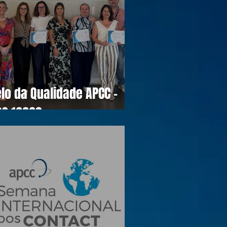
lo da Qualidade APCC -
OS 16990