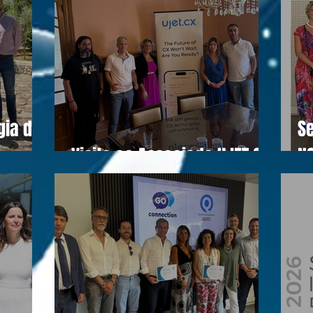
gia do
Se
Visita ao Associado UJET CX
N