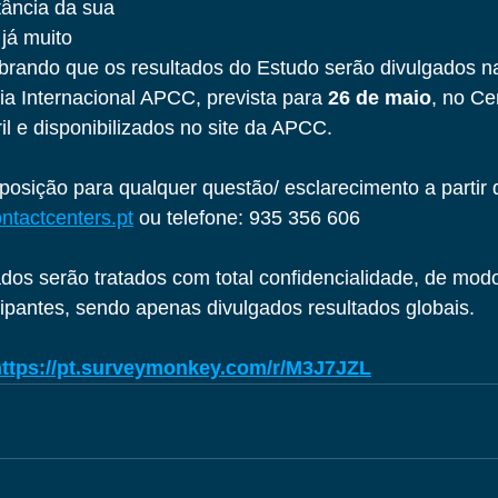
ância da sua 
já muito 
rando que os resultados do Estudo serão divulgados n
a Internacional APCC, prevista para 
26 de maio
, no Ce
l e disponibilizados no site da APCC.
sposição para qualquer questão/ esclarecimento a partir 
tactcenters.pt
 ou telefone: 935 356 606
os serão tratados com total confidencialidade, de modo
cipantes, sendo apenas divulgados resultados globais.
https://pt.surveymonkey.com/r/M3J7JZL