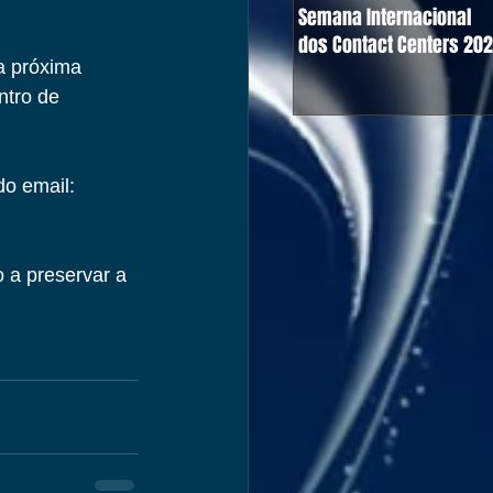
Semana Internacional
dos Contact Centers 20
a próxima 
ntro de 
do email: 
 a preservar a 