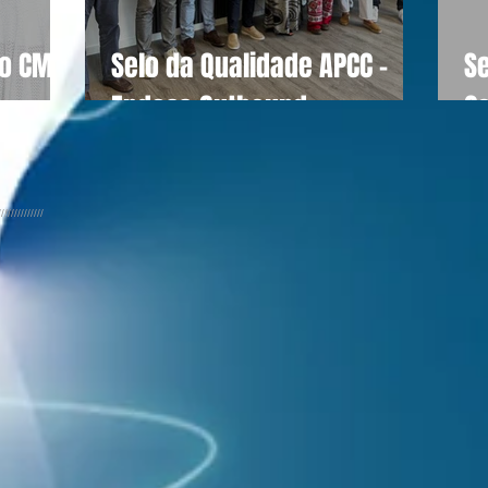
do CM
Selo da Qualidade APCC -
S
Endesa Outbound
C
//////////////