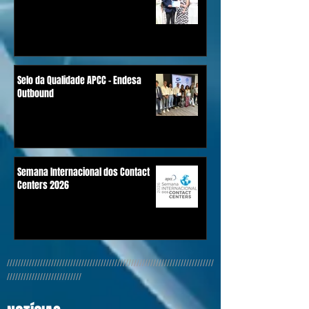
Selo da Qualidade APCC - Endesa
Outbound
Semana Internacional dos Contact
Centers 2026
///////////////////////////////////////////////////////////////////////////
///////////////////////////