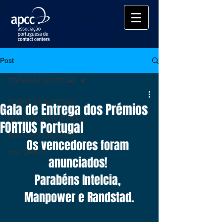
Post
TODAS AS NOTÍCIAS
TODAS AS NOTÍCIAS
Gala de Entrega dos Prémios
NOTÍCIAS ASSOCIADOS
FORTIUS Portugal
NOTÍCIAS EVENTOS
Os vencedores foram 
HISTÓRICO
anunciados! 
Parabéns Intelcia, 
Manpower e Randstad.