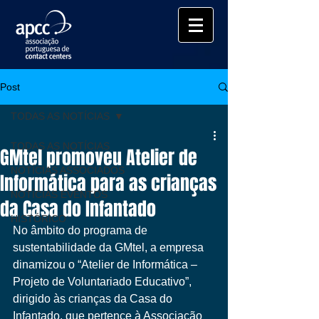
Post
TODAS AS NOTÍCIAS
TODAS AS NOTÍCIAS
GMtel promoveu Atelier de
NOTÍCIAS ASSOCIADOS
Informática para as crianças
NOTÍCIAS EVENTOS
da Casa do Infantado
HISTÓRICO
No âmbito do programa de 
sustentabilidade da GMtel, a empresa 
dinamizou o “Atelier de Informática – 
Projeto de Voluntariado Educativo”, 
dirigido às crianças da Casa do 
Infantado, que pertence à Associação 