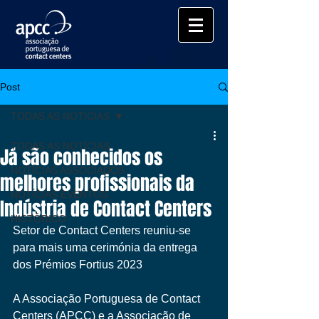
Post
TODAS AS NOTÍCIAS
TODAS AS NOTÍCIAS
Já são conhecidos os
NOTÍCIAS ASSOCIADOS
melhores profissionais da
NOTÍCIAS EVENTOS
Indústria de Contact Centers
HISTÓRICO
Setor de Contact Centers reuniu-se 
para mais uma cerimónia da entrega 
dos Prémios Fortius 2023
A Associação Portuguesa de Contact 
Centers (APCC) e a Associação de 