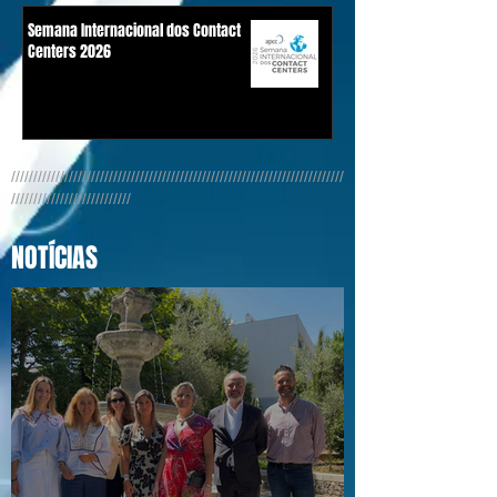
Semana Internacional dos Contact
Centers 2026
///////////////////////////////////////////////////////////////////////////
///////////////////////////
NOTÍCIAS