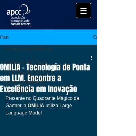
Post
TODAS AS NOTÍCIAS
TODAS AS NOTÍCIAS
OMILIA - Tecnologia de Ponta
NOTÍCIAS ASSOCIADOS
em LLM. Encontre a
NOTÍCIAS EVENTOS
Excelência em Inovação
HISTÓRICO
Presente no Quadrante Mágico da 
Gartner, a 
OMILIA
 utiliza Large 
Language Model 