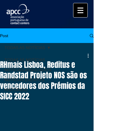
Post
TODAS AS NOTÍCIAS
TODAS AS NOTÍCIAS
RHmais Lisboa, Reditus e
NOTÍCIAS ASSOCIADOS
Randstad Projeto NOS são os
NOTÍCIAS EVENTOS
vencedores dos Prémios da
HISTÓRICO
SICC 2022