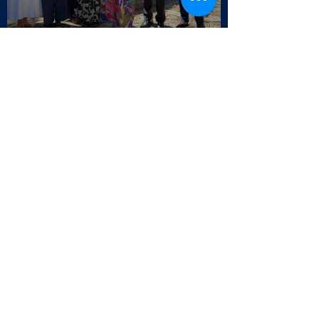
Visita a Águas e Energia do Porto
Visita ao Associado UJET CX