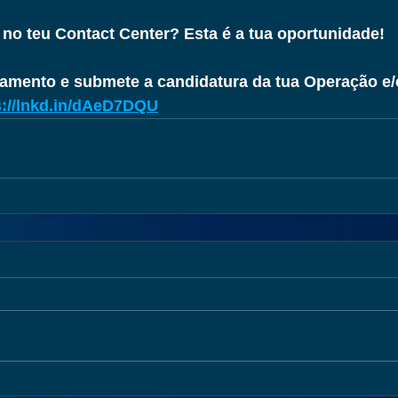
no teu Contact Center? Esta é a tua oportunidade!
lamento e submete a candidatura da tua Operação e/
://
lnkd.in/dAeD7DQU