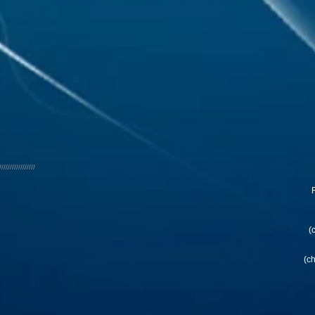
/////////////////
R
(
(c