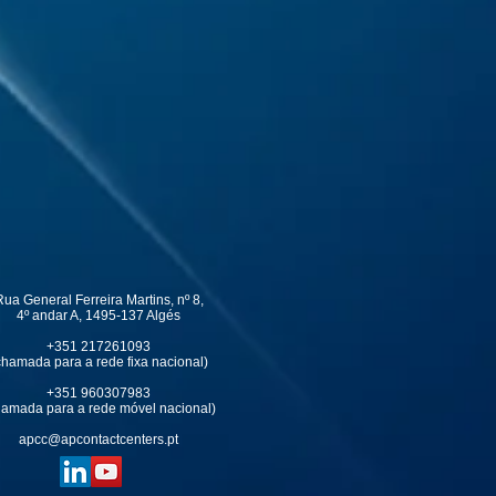
ua General Ferreira Martins, nº 8,
4º andar A, 1495-137 Algés
+351 217261093
chamada para a rede fixa nacional)
+351 960307983
hamada para a rede móvel nacional)
apcc@apcontactcenters.pt