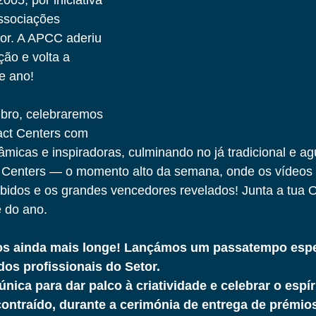
05, por iniciativa 
ssociações 
tor. A APCC aderiu 
ção e volta a 
e ano!
bro, celebraremos 
act Centers com 
nâmicas e inspiradoras, culminando no já tradicional e a
t Centers — o momento alto da semana, onde os vídeos 
ibidos e os grandes vencedores revelados! Junta a tua 
e do ano.
os ainda mais longe! Lançámos um passatempo espe
dos profissionais do Setor.
ica para dar palco à criatividade e celebrar o espír
ntraído, durante a cerimónia de entrega de prémios