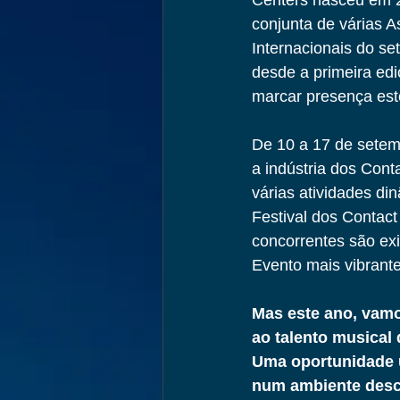
Centers nasceu em 20
conjunta de várias A
Internacionais do se
desde a primeira edi
marcar presença est
De 10 a 17 de setem
a indústria dos Cont
várias atividades di
Festival dos Contac
concorrentes são ex
Evento mais vibrant
Mas este ano, vam
ao talento musical 
Uma oportunidade ún
num ambiente desco