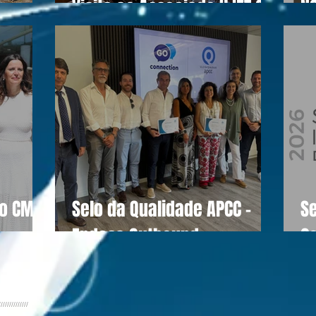
Visita ao Associado UJET CX
N
do CM
Selo da Qualidade APCC -
S
Endesa Outbound
C
//////////////