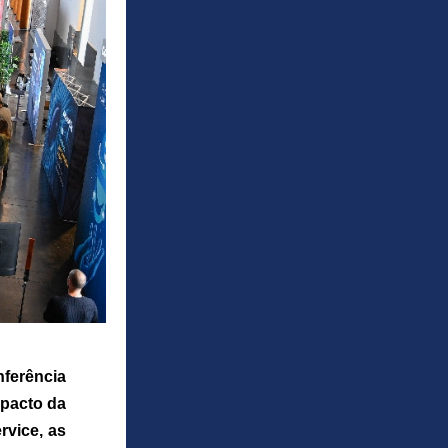
erência 
pacto da 
vice, as 