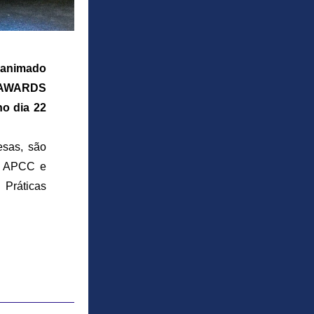
animado 
T AWARDS 
o dia 22 
sas, são 
e APCC e 
ráticas 