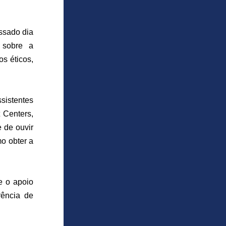
sado dia 
sobre a 
 éticos, 
istentes 
enters,  
 de ouvir 
o obter a 
 o apoio 
ência de 