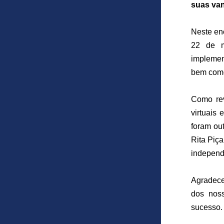
suas van
Neste en
22 de m
implemen
bem como
Como rev
virtuais
foram out
Rita Piça
independê
Agradece
dos noss
sucesso. 