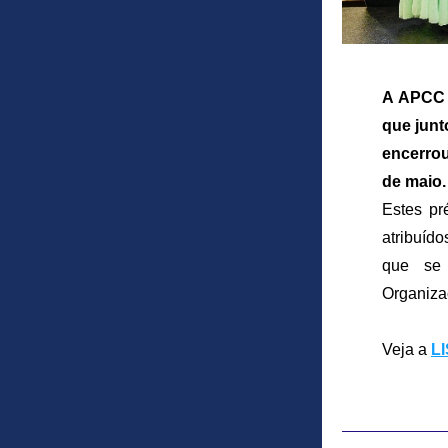
A APCC 
que junt
encerrou
de maio.
Estes pr
atribuíd
que se 
Organizac
Veja a 
L