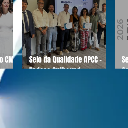
do CM
Selo da Qualidade APCC -
S
Endesa Outbound
C
//////////////