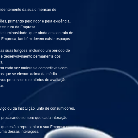
pendentemente da sua dimensão de
s, primando pelo rigor e pela exigência,
 estrutura da Empresa.
e luminosidade, quer ainda em controlo de
la Empresa; também devem existir espaços
as suas funções, incluindo um período de
o e desenvolvimento permanente dos
s.
m cada vez maiores e competitivas com
s os que se elevam acima da média.
vos processos e relatórios de avaliação
lar.
iço ou da Instituição junto de consumidores,
s, procurando sempre que cada interação
e que está a representar a sua Empresa ou
 uma dessas interações.