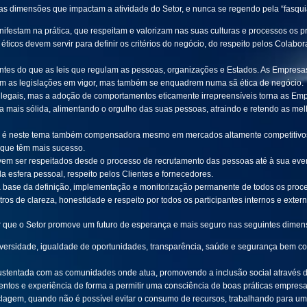
nas dimensões que impactam a atividade do Setor, e nunca se regendo pela “fasqui
estam na prática, que respeitam e valorizam nas suas culturas e processos os pr
éticos devem servir para definir os critérios do negócio, do respeito pelos Colabo
entes do que as leis que regulam as pessoas, organizações e Estados. As Empres
em as legislações em vigor, mas também se enquadrem numa sã ética de negócio.
legais, mas a adoção de comportamentos eticamente irrepreensíveis torna as Emp
ca mais sólida, alimentando o orgulho das suas pessoas, atraindo e retendo as mel
cas é neste tema também compensadora mesmo em mercados altamente competitivo
que têm mais sucesso.
devem ser respeitados desde o processo de recrutamento das pessoas até à sua eve
a esfera pessoal, respeito pelos Clientes e fornecedores.
 base da definição, implementação e monitorização permanente de todos os proc
os de clareza, honestidade e respeito por todos os participantes internos e extern
tir que o Setor promove um futuro de esperança e mais seguro nas seguintes dimen
diversidade, igualdade de oportunidades, transparência, saúde e segurança bem co
sustentada com as comunidades onde atua, promovendo a inclusão social através 
ntos e experiência de forma a permitir uma consciência de boas práticas empresar
clagem, quando não é possível evitar o consumo de recursos, trabalhando para u