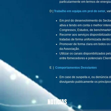
particularmente em termos de energia
D |
Trabalho em equipa em prol do setor
, va
Em prol do desenvolvimento do Sector
ativa e tendo em conta o melhor int
Congressos, Estudos, de benchmarkin
Recorrer aos serviços disponibilizad
tratadas de forma uniformizada dentr
Promover de forma clara em todos os
da Associação.
Utilizar os canais disponibilizados 
entre fornecedores e potenciais Cli
E |
Comportamentos Desviantes
Em caso de suspeita e, ou denúncia d
divulgando publicamente os princípio
NOTÍCIAS
/////////////////////////////////////////////////////////////////////////////////////