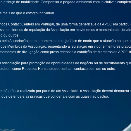
 e esforço de mobilidade. Compensar a pegada ambiental com iniciativas comple
le mais do que o esforço individual.
 dos Contact Centers em Portugal, de uma forma genérica, e da APCC em particula
eresse em termos de reputação da Associação em movimentos e momentos de forta
g ou outros.
os pela Associação, nomeadamente apoio jurídico de modo que a atuação no que a
o dos Membros da Associação, respeitando a legislação em vigor e melhores prátic
 momentos de divulgação como press releases a condição de Membros da APCC de
pela Associação para promoção de oportunidades de negócio ou de recrutamento 
entes bem como Recursos Humanos que tenham contacto com um ou outro.
e má prática realizada por parte de um Associado, a Associação deverá demarcar-
s que defende e as práticas que condena e com as quais não pactua.
/////////////////