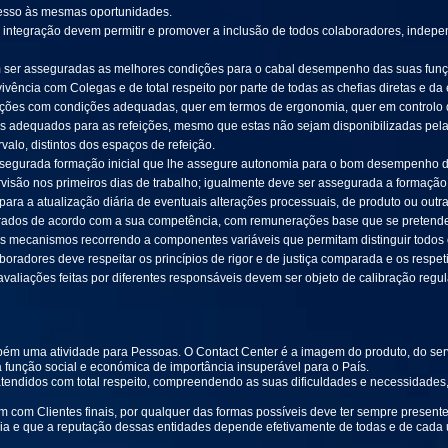
esso às mesmas oportunidades.
e integração devem permitir e promover a inclusão de todos colaboradores, inde
 ser asseguradas as melhores condições para o cabal desempenho das suas funçõe
ência com Colegas e de total respeito por parte de todas as chefias diretas e da
ações com condições adequadas, quer em termos de ergonomia, quer em controlo d
os adequados para as refeições, mesmo que estas não sejam disponibilizadas pe
alo, distintos dos espaços de refeição.
ssegurada formação inicial que lhe assegure autonomia para o bom desempenho d
são nos primeiros dias de trabalho; igualmente deve ser assegurada a formaçã
ara a atualização diária de eventuais alterações processuais, de produto ou outra
ados de acordo com a sua competência, com remunerações base que se pretende
ros mecanismos recorrendo a componentes variáveis que permitam distinguir todo
adores deve respeitar os princípios de rigor e de justiça comparada e os respeti
avaliações feitas por diferentes responsáveis devem ser objeto de calibração regu
bém uma atividade para Pessoas. O Contact Center é a imagem do produto, do serv
 função social e económica de importância insuperável para o País.
atendidos com total respeito, compreendendo as suas dificuldades e necessidade
 com Clientes finais, por qualquer das formas possíveis deve ter sempre present
tria e que a reputação dessas entidades depende efetivamente de todas e de cada