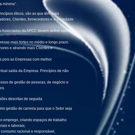
a mínima”.
incípios éticos, são as que têm mais
radores, Clientes, fornecedores e a sociedade
as Associadas da APCC devem definir valores
resas mais fortes no médio e longo prazo.
hores e atraindo mais Clientes e
s pois as Empresas com melhor
ntual saída da Empresa. Princípios de não
essos de gestão de pessoas, de negócio e
os.
sões descritas de seguida.
mo gestão de carreira para que o Setor seja
do emprego, criando espaços de trabalho
iais e laborais;
m consumo racional e responsável,