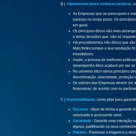
B |
Alinhamento pelas melhores práticas
, 
As Empresas que se preocupam e manif
sucesso no longo prazo. Os princípios 
em geral.​
Os princípios éticos são mais abrang
e tomar decisões que, não só respeit
Há procedimentos não éticos que são 
Mais fortes porque a sua reputação fi
investidores.
Assim, a procura de melhores práti
desempenho ético acabam por ser as 
No universo ético vários princípios 
discriminação, diversidade, proteção d
Os valores das Empresas devem ser a
financeiras, de acordo com os parâmetr
C |
Sustentabilidade
, como pilar para garan
Pessoas
- Atuar de forma a garantir 
valorizado e acrescente valor;
Sociedade
- Garantir uma interação 
dignos, partilhando os seus conhecime
Planeta
- Promover a triagem e a reci