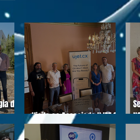
gia do
Se
Visita ao Associado UJET CX
N