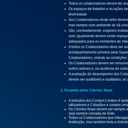
Todos os colaboradores devem ter ac
Os espaços de trabalho e as ações d
diversidade
Aos Colaboradores deste setor devem
mas sempre num ambiente de sã conviv
São, nomeadamente, exigíveis instal
som; igualmente devem existir espaç
adequados para os momentos de interv
A todos os Colaboradores deve ser a
acompanhamento próximo pela Supervi
Colaboradores, criando as condições p
Os Colaboradores devem ser remuner
outros setores e, na ausência de out
A avaliação do desempenho dos Colabor
devem ser auditáveis e auditados; as 
2. Respeito pelos Clientes finais
A Indústria dos Contact Centers é tam
utilizadores e Cidadãos e cumpre uma
Os Clientes finais devem ser sempre 
seja sempre coroada de êxito.
Todos os Colaboradores que interagem
Instituição, mas também toda a Indús