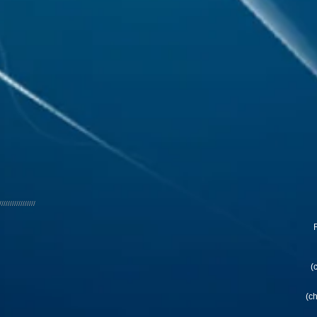
/////////////////
R
(
(c