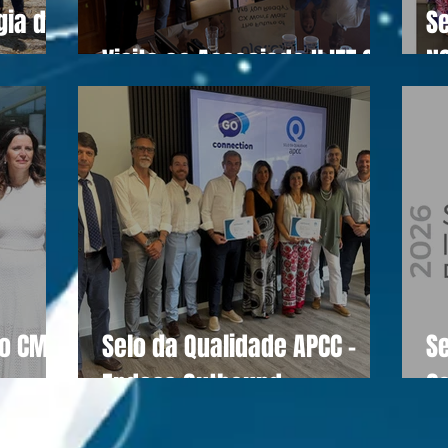
gia do
Se
Visita ao Associado UJET CX
N
do CM
Selo da Qualidade APCC -
S
Endesa Outbound
C