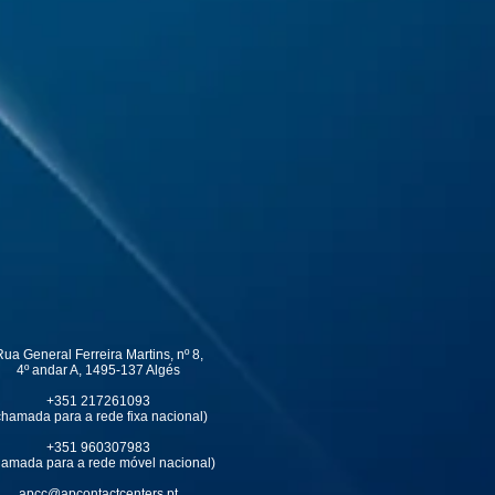
ua General Ferreira Martins, nº 8,
4º andar A, 1495-137 Algés
+351 217261093
chamada para a rede fixa nacional)
+351 960307983
hamada para a rede móvel nacional)
apcc@apcontactcenters.pt