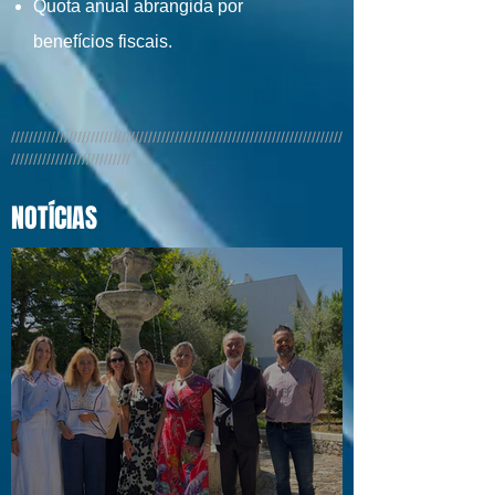
Quota anual abrangida por
benefícios fiscais.
///////////////////////////////////////////////////////////////////////////
///////////////////////////
NOTÍCIAS