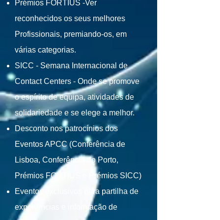
Prémios FORTIUS -Ver
reconhecidos os seus melhores
Profissionais, premiando-os, em
várias categorias.
SICC - Semana Internacional de
Contact Centers - Onde se promove
o espírito de equipa, atividades de
solidariedade e se elege a melhor.
Desconto nos patrocínios dos
Eventos APCC (Conferência de
Lisboa, Conferência do Porto,
Prémios FORTIUS e Prémios SICC)
Eventos exclusivos para partilha de
experiências e informação de