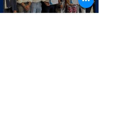
Selo da Qualidade APCC - Endesa
Outbound