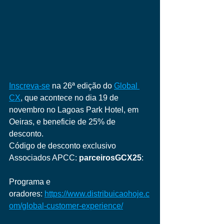
Inscreva-se
 na 26ª edição do 
Global 
CX
, que acontece no dia 19 de 
novembro no Lagoas Park Hotel, em 
Oeiras, e beneficie de 25% de 
desconto.
Código de desconto exclusivo 
Associados APCC: 
parceirosGCX25
:
Programa e 
oradores: 
https://www.distribuicaohoje.c
om/global-customer-experience/