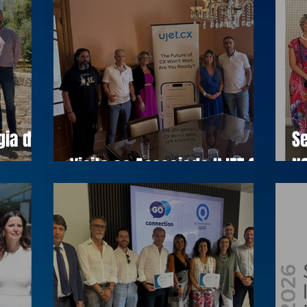
gia do
Se
Visita ao Associado UJET CX
N