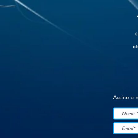
/////////////////
R
(
(c
Assine a n