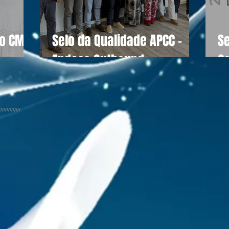
do CM
Selo da Qualidade APCC -
S
Endesa Outbound
C
//////////////