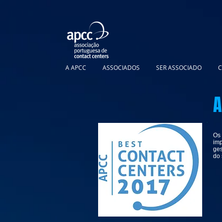
A APCC
ASSOCIADOS
SER ASSOCIADO
C
A
Os 
imp
ges
do 