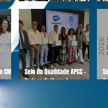
Visita ao Associado UJET CX
N
do CM
Selo da Qualidade APCC -
S
Endesa Outbound
C
//////////////