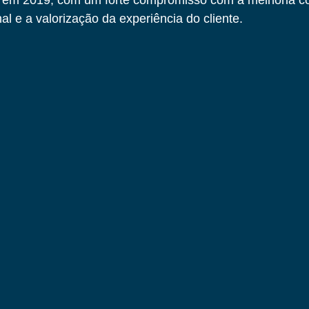
 em 2019, com um forte compromisso com a melhoria co
al e a valorização da experiência do cliente.