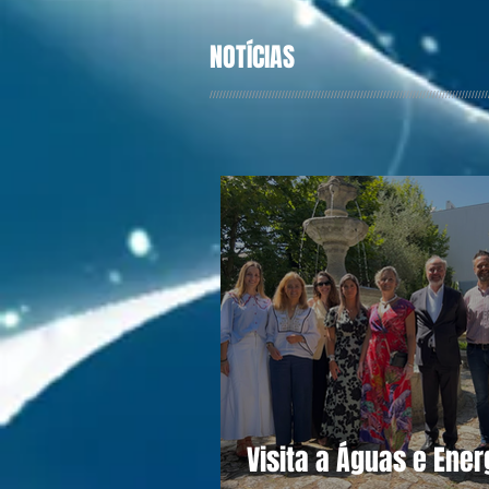
NOTÍCIAS
/////////////////////////////////////////////////////////////////////////////////////
Visita a Águas e Ener