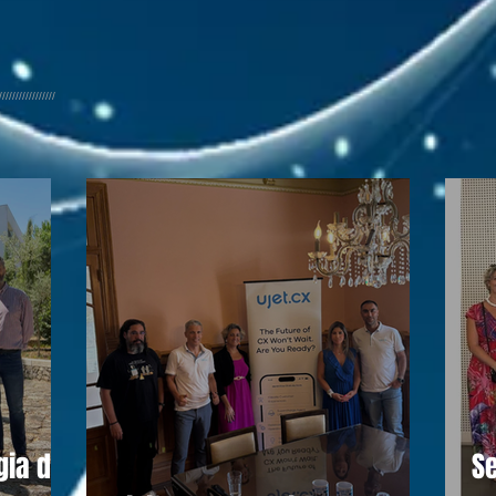
/////////////////
gia do
Se