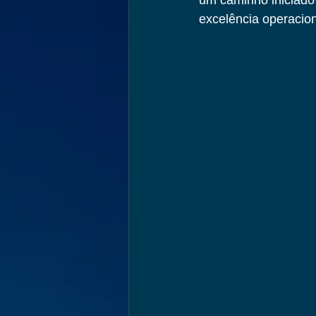
um caminho iniciado
excelência operacion