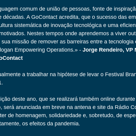
guagem comum de união de pessoas, fonte de inspiraçã
e décadas. A GoContact acredita, que o sucesso das em
ltura sistemática de inovação tecnológica e uma eficien
tivados. Nestes tempos onde aprendemos a viver outr
sua missão de remover as barreiras entre a tecnologia 
slogan Empowering Operations.» - 
Jorge Rendeiro, VP 
oContact
almente a trabalhar na hipótese de levar o Festival Bra
. 
dição deste ano, que se realizará também online durant
 será anunciada em breve na antena e site da Rádio Co
er de homenagem, solidariedade e, sobretudo, de esper
etamente, os efeitos da pandemia.