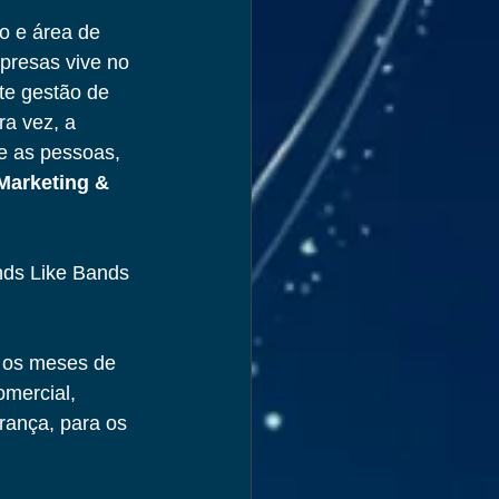
o e área de 
presas vive no 
te gestão de 
a vez, a 
e as pessoas, 
Marketing & 
nds Like Bands 
e os meses de 
mercial, 
ança, para os 