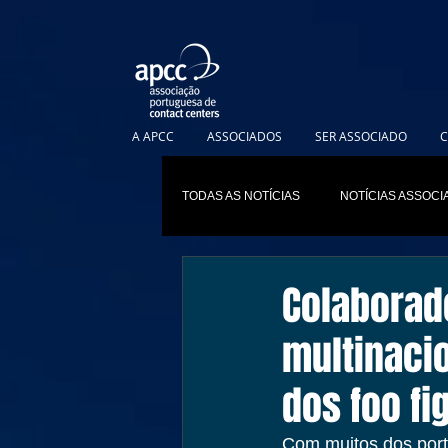
A APCC
ASSOCIADOS
SER ASSOCIADO
C
TODAS AS NOTÍCIAS
NOTÍCIAS ASSOC
Colaborad
multinaci
dos foo fi
Com muitos dos port