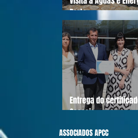
Visita a Águas e Ener
Porto
Entrega do certifica
Cascais
ASSOCIADOS APCC