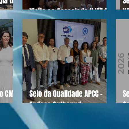
gia do
Se
Visita ao Associado UJET CX
N
do CM
Selo da Qualidade APCC -
S
Endesa Outbound
C