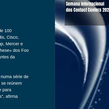
Semana Internacional
dos Contact Centers 20
de 100 
is, Cisco, 
p, Mercer e 
These» dos Foo 
antes da 
s numa série de 
e se reúnem 
e para 
”, afirma 