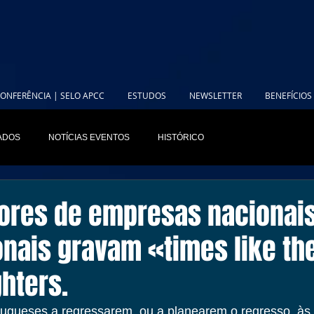
ONFERÊNCIA | SELO APCC
ESTUDOS
NEWSLETTER
BENEFÍCIOS
IADOS
NOTÍCIAS EVENTOS
HISTÓRICO
ores de empresas nacionais
onais gravam «times like th
ghters.
ugueses a regressarem, ou a planearem o regresso, às