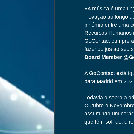
«A música é uma lin
inovação ao longo d
binómio entre uma cu
Recursos Humanos mo
GoContact cumpre a 
fazendo jus ao seu 
Board Member @G
A GoContact está igu
para Madrid em 2021
Todavia e sobre a e
Outubro e Novembro,
assumindo um caráct
que têm sofrido, dir