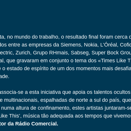
ita, no mundo do trabalho, o resultado final foram cerca 
dos entre as empresas da Siemens, Nokia, L’Óréal, Cofid
lectric, Zurich, Grupo RHmais, Sabseg, Super Bock Grou
l, que gravaram em conjunto o tema dos «Times Like 
te o estado de espírito de um dos momentos mais desafi
ade.
ssocia-se a esta iniciativa que apoia os talentos oculto
 multinacionais, espalhadas de norte a sul do país, qu
numa altura de confinamento, estes artistas juntaram-s
 Like This’, música tão adequada aos tempos que vivemos
tor da Rádio Comercial.