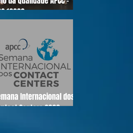
lo da Qualidade APCC -
OS 16990
emana Internacional dos
ontact Centers 2026