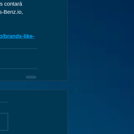
s contará 
-Benz.io, 
go/brands-like-