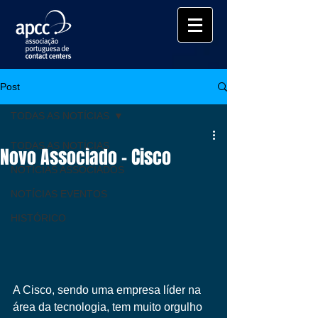
Post
TODAS AS NOTÍCIAS
TODAS AS NOTÍCIAS
Novo Associado - Cisco
NOTÍCIAS ASSOCIADOS
NOTÍCIAS EVENTOS
HISTÓRICO
A Cisco, sendo uma empresa líder na 
área da tecnologia, tem muito orgulho 