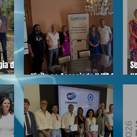
gia do
Se
Visita ao Associado UJET CX
N