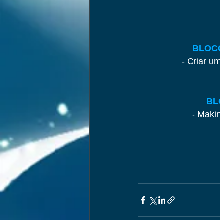
BLOCO
- Criar u
BL
- Maki