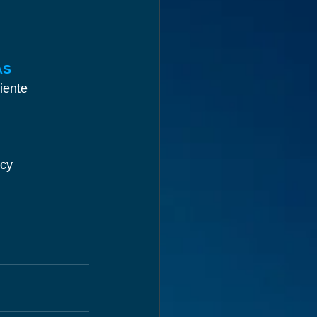
AS
iente
acy