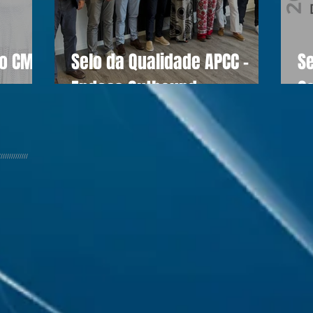
do CM
Selo da Qualidade APCC -
S
Endesa Outbound
C
//////////////