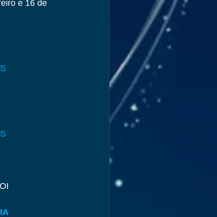
eiro e 16 de 
ES
OS
ROI
IA