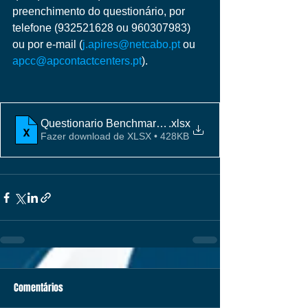
preenchimento do questionário, por 
telefone (932521628 ou 960307983) 
ou por e-mail (
j.apires@netcabo.pt
 ou 
apcc@apcontactcenters.pt
).
Questionario Benchmarking APCC 2025.cleaned
.xlsx
Fazer download de XLSX • 428KB
Comentários