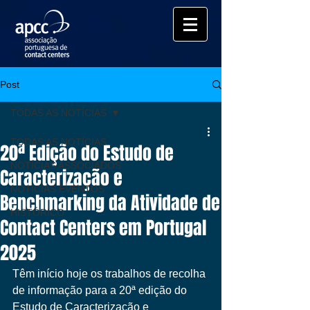
Post
TODAS AS NOTÍCIAS
TODAS AS NOTÍCIAS
20ª Edição do Estudo de
NOTÍCIAS ASSOCIADOS
Caracterização e
NOTÍCIAS EVENTOS
Benchmarking da Atividade de
HISTÓRICO
Contact Centers em Portugal
2025
Têm início hoje os trabalhos de recolha 
de informação para a 20ª edição do 
Estudo de Caracterização e 