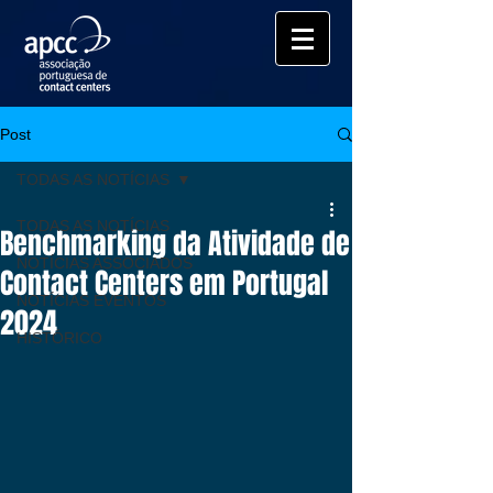
Post
TODAS AS NOTÍCIAS
TODAS AS NOTÍCIAS
Benchmarking da Atividade de
NOTÍCIAS ASSOCIADOS
Contact Centers em Portugal
NOTÍCIAS EVENTOS
2024
HISTÓRICO